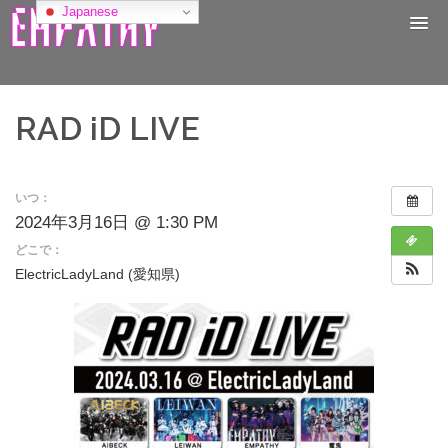
コ
Japanese
ン
テ
ン
ツ
へ
RAD iD LIVE
ス
キ
ッ
プ
いつ：
2024年3月16日 @ 1:30 PM
どこで：
ElectricLadyLand (愛知県)