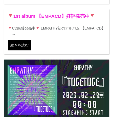
1st album 【EMPACD】好評発売中
CD絶賛発売中
EMPATHY初のアルバム 【EMPATCD】
…
続きを読む