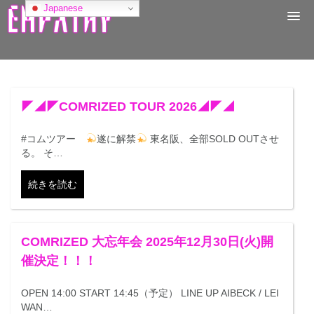
コ
Japanese
ン
テ
ン
ツ
へ
ス
キ
◤◢◤COMRIZED TOUR 2026◢◤◢
ッ
プ
#コムツアー
遂に解禁
東名阪、全部SOLD OUTさせ
る。 そ…
続きを読む
COMRIZED 大忘年会 2025年12月30日(火)開
催決定！！！
OPEN 14:00 START 14:45（予定） LINE UP AIBECK / LEI
WAN…