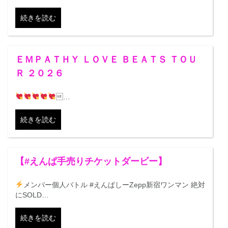
続きを読む
ＥＭＰＡＴＨＹ ＬＯＶＥ ＢＥＡＴＳ ＴＯＵ
Ｒ ２０２６
…
続きを読む
【#えんぱ手売りチケットダービー】
メンバー個人バトル #えんぱしーZepp新宿ワンマン 絶対
にSOLD…
続きを読む