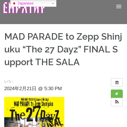
コ
Japanese
ン
テ
ン
ツ
へ
MAD PARADE to Zepp Shinj
ス
キ
uku “The 27 Dayz” FINAL S
ッ
プ
upport THE SALA
いつ：
2024年2月21日 @ 5:30 PM