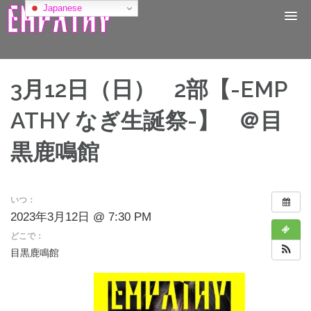
コ
Japanese
ン
テ
ン
ツ
へ
3月12日（日） 2部【-EMP
ス
キ
ATHY なぎ生誕祭-】 ＠目
ッ
プ
黒鹿鳴館
いつ：
2023年3月12日 @ 7:30 PM
どこで：
目黒鹿鳴館