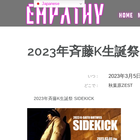
コ
Japanese
ン
HOME
テ
ン
ツ
へ
ス
2023年斉藤K生誕祭 S
キ
ッ
プ
2023年3月5日 
いつ：
秋葉原ZEST
どこで：
2023年斉藤K生誕祭 SIDEKICK