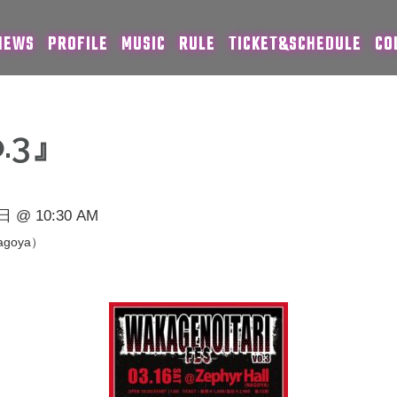
NEWS
PROFILE
MUSIC
RULE
TICKET&SCHEDULE
CO
.3』
 @ 10:30 AM
Nagoya）