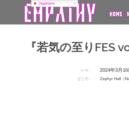
コ
Japanese
ン
HOME
テ
ン
ツ
へ
ス
『若気の至りFES vo
キ
ッ
プ
2024年3月16日
いつ：
Zephyr Hall（
どこで：