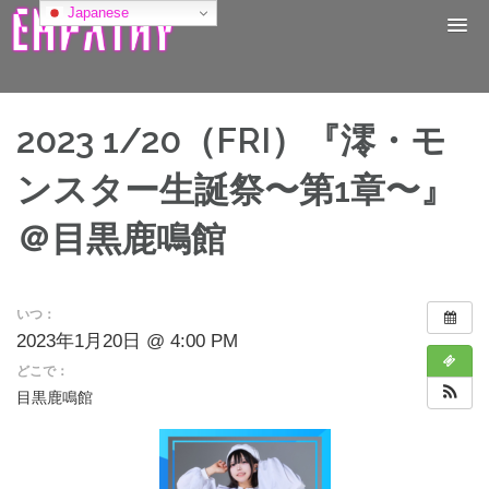
コ
Japanese
ン
テ
ン
ツ
へ
2023 1/20（FRI）『澪・モ
ス
キ
ンスター生誕祭〜第1章〜』
ッ
プ
＠目黒鹿鳴館
いつ：
2023年1月20日 @ 4:00 PM
どこで：
目黒鹿鳴館