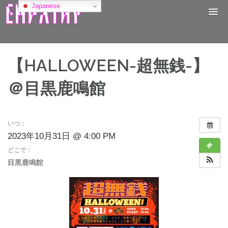
コ
Japanese
ン
テ
ン
ツ
へ
【HALLOWEEN-超無銭-】
ス
キ
＠目黒鹿鳴館
ッ
プ
いつ：
2023年10月31日 @ 4:00 PM
どこで：
目黒鹿鳴館