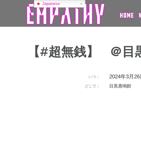
コ
Japanese
ン
HOME
テ
ン
ツ
へ
ス
【#超無銭】 ＠目
キ
ッ
プ
2024年3月26日
いつ：
目黒鹿鳴館
どこで：