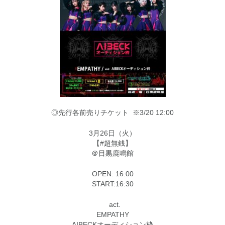
◎先行各前売りチケット ※3/20 12:00
3月26日（火）
【#超無銭】
＠目黒鹿鳴館
OPEN: 16:00
START:16:30
act.
EMPATHY
AIBECKオーディション枠