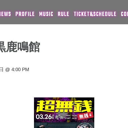
NEWS
PROFILE
MUSIC
RULE
TICKET&SCHEDULE
CO
黒鹿鳴館
 @ 4:00 PM