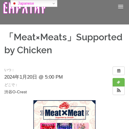
コ
Japanese
ン
テ
ン
ツ
へ
「Meat×Meats」Supported
ス
キ
by Chicken
ッ
プ
いつ：
2024年1月20日 @ 5:00 PM
どこで：
渋谷O-Crest